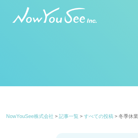
コ
ン
テ
ン
ツ
へ
ス
キ
ッ
プ
NowYouSee株式会社
>
記事一覧
>
すべての投稿
>
冬季休