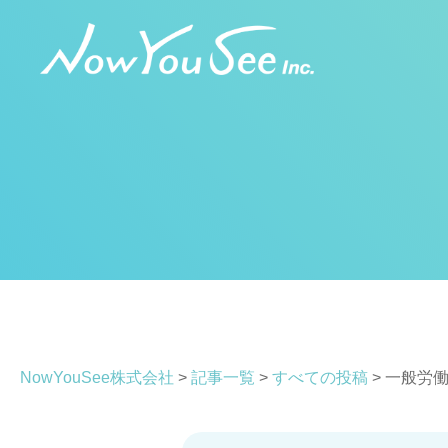
コ
ン
テ
ン
ツ
へ
ス
キ
ッ
プ
NowYouSee株式会社
>
記事一覧
>
すべての投稿
>
一般労