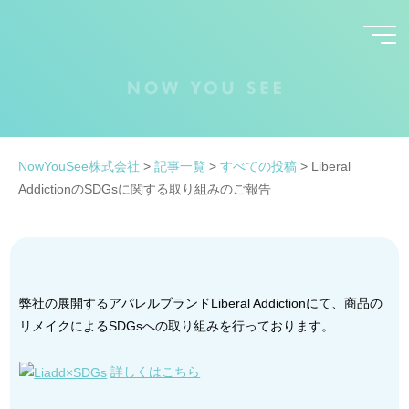
コ
ン
テ
ン
ツ
へ
ス
NowYouSee株式会社
>
記事一覧
>
すべての投稿
>
Liberal
キ
AddictionのSDGsに関する取り組みのご報告
ッ
プ
弊社の展開するアパレルブランドLiberal Addictionにて、商品の
リメイクによるSDGsへの取り組みを行っております。
詳しくはこちら