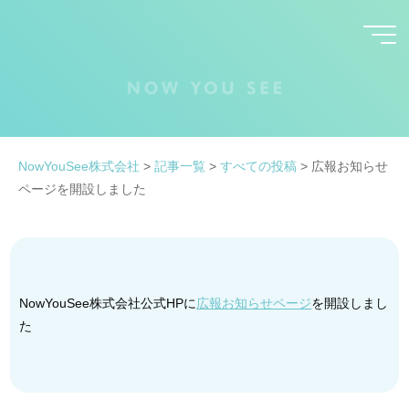
コ
ン
テ
ン
ツ
へ
ス
NowYouSee株式会社
>
記事一覧
>
すべての投稿
>
広報お知らせ
キ
ページを開設しました
ッ
プ
NowYouSee株式会社公式HPに
広報お知らせページ
を開設しまし
た