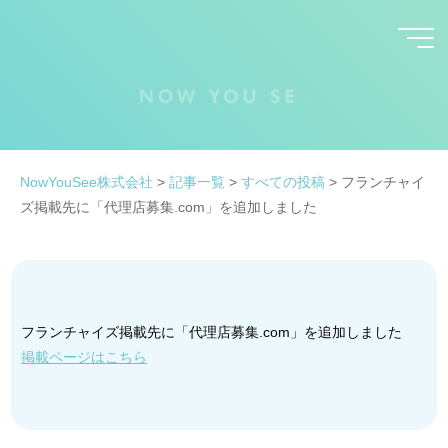
コ
ン
テ
ン
ツ
へ
ス
NowYouSee株式会社
>
記事一覧
>
すべての投稿
>
フランチャイ
キ
ズ掲載先に「代理店募集.com」を追加しました
ッ
プ
フランチャイズ掲載先に「代理店募集.com」を追加しました
掲載ページはこちら