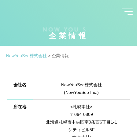
コ
ン
テ
ン
企業情報
ツ
へ
ス
NowYouSee株式会社
>
企業情報
キ
ッ
プ
会社名
NowYouSee株式会社
(NowYouSee Inc.)
所在地
<札幌本社>
〒064-0809
北海道札幌市中央区南9条西6丁目1-1
シティビル5F